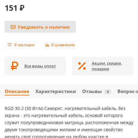
151 ₽
Уведомить о наличии
В закладки
В сравнение
Акции, скидки,
Все виды оплат
подарки
Описание
Характеристики
Отзывы
Вопрос-
0
RGD 30-2 (30 Вт/м) Саморег. нагревательный кабель, без
экрана - это нагревательный кабель, основой которого
служит полупроводниковая матрица, расположенная между
двумя токопроводящими жилами и имеющая свойство
менять своё сопротивление на любом участке в