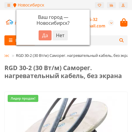
Новосибирск
Ваш город —
+7 (913) 987-55-32
Новосибирск
?
burannsk@gmail.com
Каталог
astec
RGD 30-2 (30 Вт/м) Саморег. нагревательный кабель, без экран
RGD 30-2 (30 Вт/м) Саморег.
нагревательный кабель, без экрана
Лидер продаж!