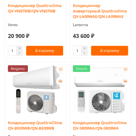
Кондиционер Quattroclima
Кондиционер
QV-VN07WB/QN-VN07WB
инверторный Quattroclima
QV-LA09WAE/QN-LA09WAE
Vento
Lanterna
20 900 ₽
43 600 ₽
В корзину
В корзину
Bergamo
Sirocco
Кондиционер QuattroClima
Кондиционер Quattroclima
QV-BE09WB/QN-BE09WB
QV-SR09WA/QN-SR09WA