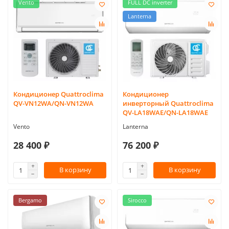
Vento
FULL DC inverter
Lanterna
Кондиционер Quattroclima
Кондиционер
QV-VN12WA/QN-VN12WA
инверторный Quattroclima
QV-LA18WAE/QN-LA18WAE
Vento
Lanterna
28 400 ₽
76 200 ₽
В корзину
В корзину
Bergamo
Sirocco