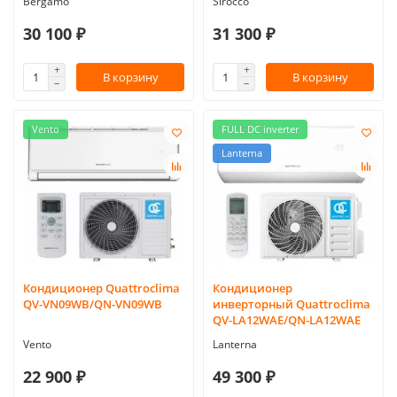
Bergamo
Sirocco
30 100 ₽
31 300 ₽
В корзину
В корзину
Vento
FULL DC inverter
Lanterna
Кондиционер Quattroclima
Кондиционер
QV-VN09WB/QN-VN09WB
инверторный Quattroclima
QV-LA12WAE/QN-LA12WAE
Vento
Lanterna
22 900 ₽
49 300 ₽