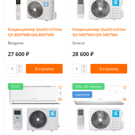
Кондиционер QuattroClima
Кондиционер Quattroclima
QV-BE07WB/QN-BE07WB
QV-SR07WA/QN-SR07WA
Bergamo
Sirocco
27 600 ₽
28 600 ₽
В корзину
В корзину
Vento
FULL DC inverter
Lanterna