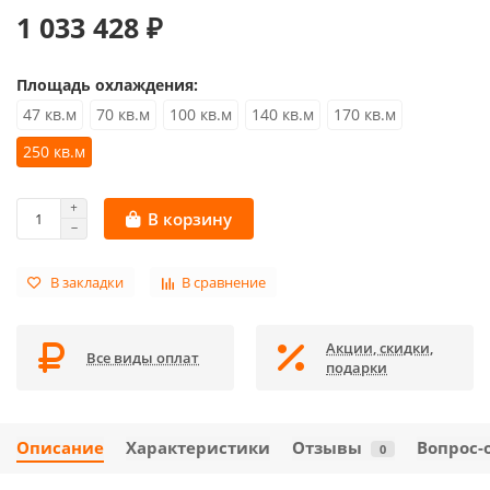
1 033 428 ₽
Площадь охлаждения:
47 кв.м
70 кв.м
100 кв.м
140 кв.м
170 кв.м
250 кв.м
В корзину
В закладки
В сравнение
Акции, скидки,
Все виды оплат
подарки
Описание
Характеристики
Отзывы
Вопрос-
0