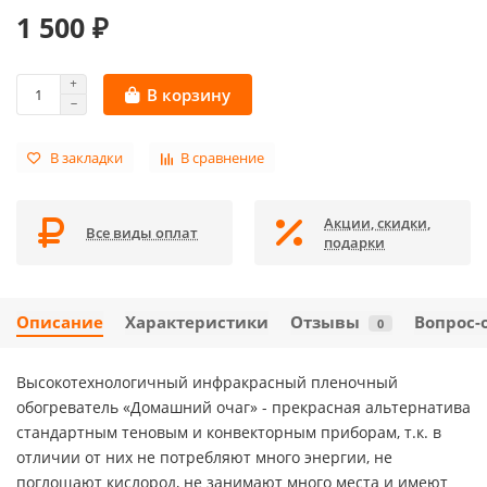
1 500 ₽
В корзину
В закладки
В сравнение
Акции, скидки,
Все виды оплат
подарки
Описание
Характеристики
Отзывы
Вопрос-
0
Высокотехнологичный инфракрасный пленочный
обогреватель «Домашний очаг» - прекрасная альтернатива
стандартным теновым и конвекторным приборам, т.к. в
отличии от них не потребляют много энергии, не
поглощают кислород, не занимают много места и имеют