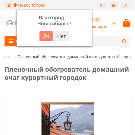
Новосибирск
Ваш город —
+7 (913) 987-55-32
Новосибирск
?
burannsk@gmail.com
Каталог
 очаг
Пленочный обогреватель домашний очаг курортный городо
Пленочный обогреватель домашний
очаг курортный городок