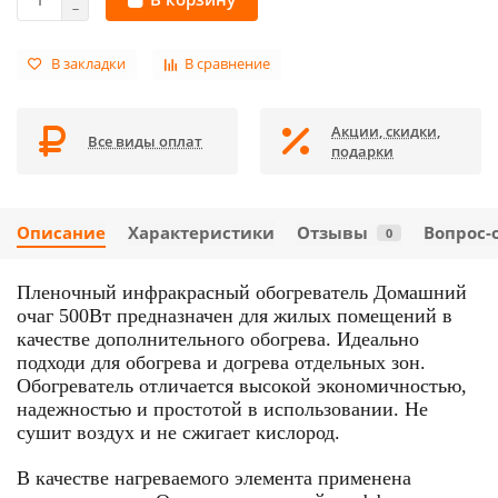
В закладки
В сравнение
Акции, скидки,
Все виды оплат
подарки
Описание
Характеристики
Отзывы
Вопрос-
0
Пленочный инфракрасный обогреватель Домашний
очаг 500Вт предназначен для жилых помещений в
качестве дополнительного обогрева. Идеально
подходи для
обогрева и догрева отдельных зон.
Обогреватель отличается высокой экономичностью,
надежностью и простотой в использовании. Не
сушит воздух и не сжигает кислород.
В качестве нагреваемого элемента применена