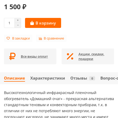
1 500 ₽
В корзину
В закладки
В сравнение
Акции, скидки,
Все виды оплат
подарки
Описание
Характеристики
Отзывы
Вопрос-
0
Высокотехнологичный инфракрасный пленочный
обогреватель «Домашний очаг» - прекрасная альтернатива
стандартным теновым и конвекторным приборам, т.к. в
отличии от них не потребляют много энергии, не
поглощают кислород, не занимают много места и имеют