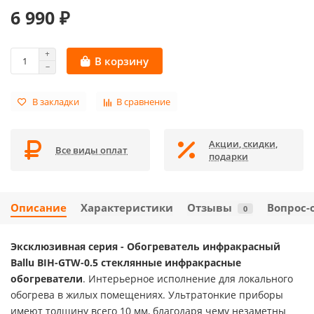
6 990 ₽
В корзину
В закладки
В сравнение
Акции, скидки,
Все виды оплат
подарки
Описание
Характеристики
Отзывы
Вопрос-
0
Эксклюзивная серия - Обогреватель инфракрасный
Ballu BIH-GTW-0.5 стеклянные инфракрасные
обогреватели
. Интерьерное исполнение для локального
обогрева в жилых помещениях. Ультратонкие приборы
имеют толщину всего 10 мм, благодаря чему незаметны