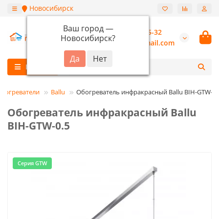
Новосибирск
Ваш город —
+7 (913) 987-55-32
Новосибирск
?
burannsk@gmail.com
Каталог
богреватели
Ballu
Обогреватель инфракрасный Ballu BIH-GTW-0.
Обогреватель инфракрасный Ballu
BIH-GTW-0.5
Серия GTW