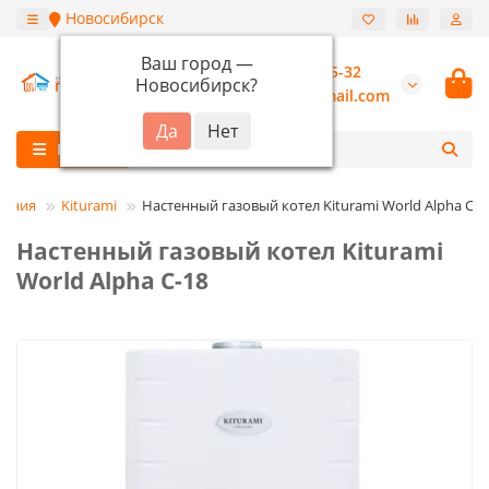
Новосибирск
Ваш город —
+7 (913) 987-55-32
Новосибирск
?
burannsk@gmail.com
Каталог
ления
Kiturami
Настенный газовый котел Kiturami World Alpha C-1
Настенный газовый котел Kiturami
World Alpha C-18