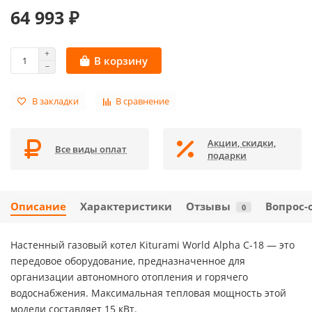
64 993 ₽
В корзину
В закладки
В сравнение
Акции, скидки,
Все виды оплат
подарки
Описание
Характеристики
Отзывы
Вопрос-
0
Настенный газовый котел Kiturami World Alpha C-18 — это
передовое оборудование, предназначенное для
организации автономного отопления и горячего
водоснабжения. Максимальная тепловая мощность этой
модели составляет 15 кВт.