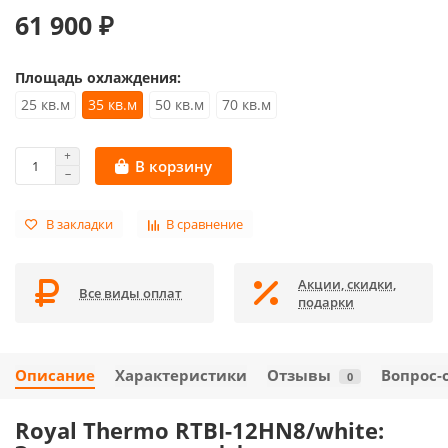
61 900 ₽
Площадь охлаждения:
25 кв.м
35 кв.м
50 кв.м
70 кв.м
В корзину
В закладки
В сравнение
Акции, скидки,
Все виды оплат
подарки
Описание
Характеристики
Отзывы
Вопрос-
0
Royal Thermo RTBI-12HN8/white: