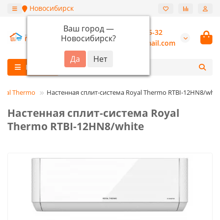
Новосибирск
Ваш город —
+7 (913) 987-55-32
Новосибирск
?
burannsk@gmail.com
Каталог
oyal Thermo
Настенная сплит-система Royal Thermo RTBI-12HN8/whit
Настенная сплит-система Royal
Thermo RTBI-12HN8/white