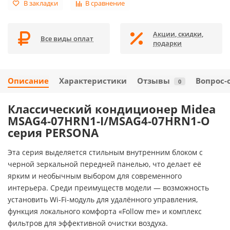
В закладки
В сравнение
Акции, скидки,
Все виды оплат
подарки
Описание
Характеристики
Отзывы
Вопрос-
0
Классический кондиционер Midea
MSAG4-07HRN1-I/MSAG4-07HRN1-O
серия PERSONA
Эта серия выделяется стильным внутренним блоком с
черной зеркальной передней панелью, что делает её
ярким и необычным выбором для современного
интерьера. Среди преимуществ модели — возможность
установить Wi-Fi-модуль для удалённого управления,
функция локального комфорта «Follow me» и комплекс
фильтров для эффективной очистки воздуха.