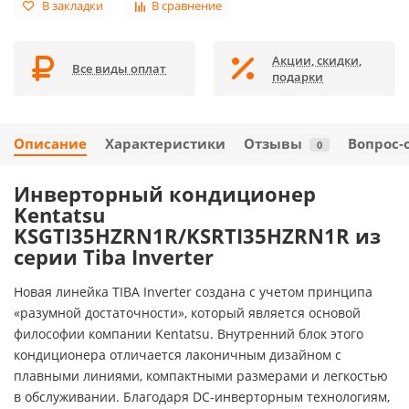
В закладки
В сравнение
Акции, скидки,
Все виды оплат
подарки
Описание
Характеристики
Отзывы
Вопрос-
0
Инверторный кондиционер
Kentatsu
KSGTI35HZRN1R/KSRTI35HZRN1R из
серии Tiba Inverter
Новая линейка TIBA Inverter создана с учетом принципа
«разумной достаточности», который является основой
философии компании Kentatsu. Внутренний блок этого
кондиционера отличается лаконичным дизайном с
плавными линиями, компактными размерами и легкостью
в обслуживании. Благодаря DC-инверторным технологиям,