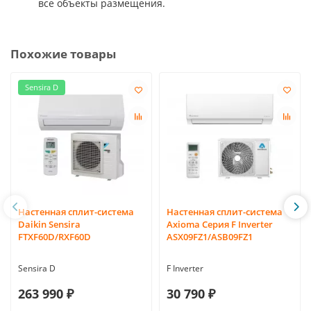
все объекты размещения.
Похожие товары
Sensira D
Настенная сплит-система
Настенная сплит-система
Daikin Sensira
Axioma Серия F Inverter
FTXF60D/RXF60D
ASX09FZ1/ASB09FZ1
Sensira D
F Inverter
263 990 ₽
30 790 ₽