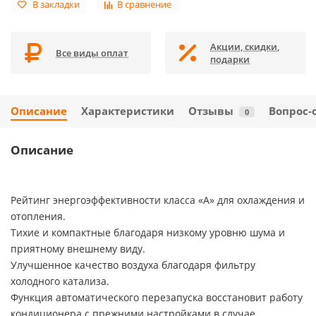
В закладки
В сравнение
Акции, скидки,
Все виды оплат
подарки
Описание
Характеристики
Отзывы
Вопрос-
0
Описание
Рейтинг энергоэффективности класса «A» для охлаждения и
отопления.
Тихие и компактные благодаря низкому уровню шума и
приятному внешнему виду.
Улучшенное качество воздуха благодаря фильтру
холодного катализа.
Функция автоматического перезапуска восстановит работу
кондиционера с прежними настройками в случае