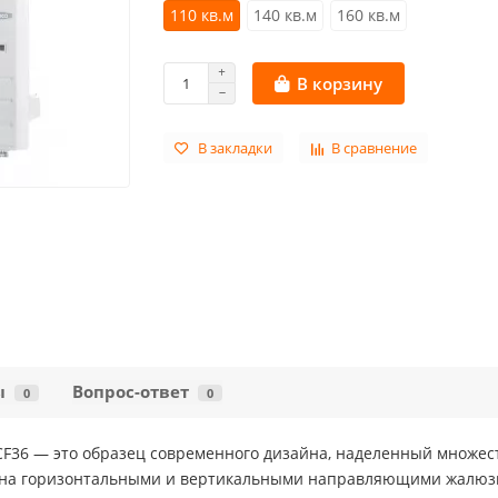
110 кв.м
140 кв.м
160 кв.м
В корзину
В закладки
В сравнение
ы
Вопрос-ответ
0
0
36 — это образец современного дизайна, наделенный множес
на горизонтальными и вертикальными направляющими жалюзи