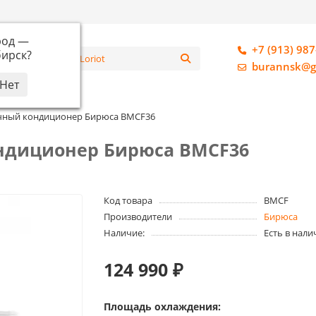
род —
+7 (913) 987
ирск
?
алог
burannsk@g
чный кондиционер Бирюса BMCF36
ндиционер Бирюса BMCF36
Код товара
BMCF
Производители
Бирюса
Наличие:
Есть в нали
124 990 ₽
Площадь охлаждения: