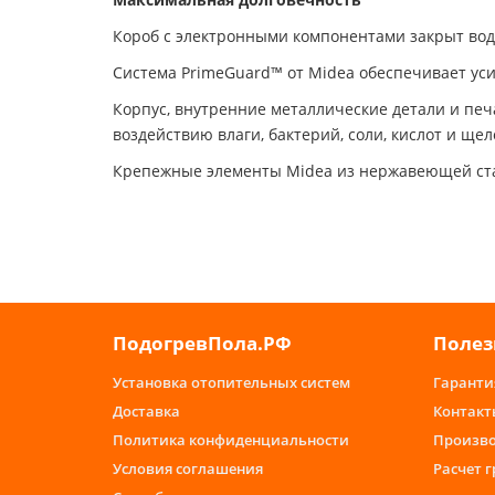
Короб с электронными компонентами закрыт вод
Система PrimeGuard™ от Midea обеспечивает уси
Корпус, внутренние металлические детали и пе
воздействию влаги, бактерий, соли, кислот и щел
Крепежные элементы Midea из нержавеющей стал
ПодогревПола.РФ
Полез
Установка отопительных систем
Гаранти
Доставка
Контакт
Политика конфиденциальности
Произв
Условия соглашения
Расчет 