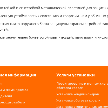
остойкой и огнестойкой металлической пластиной для защиты о
ленную устойчивость к окислению и коррозии, чем у обычных 
чатная плата наружного блока защищены экраном с тройной за
очей.
и значительно более устойчивы к воздействию влаги и кислот
ная информация
Услуги установки
я
Проектирование и монтаж сист
обогрева кровли
ы и схема проезда
Установка кондиционеров
одители
Установка обогрева кровли
греющего кабеля
Установка отопительных систе