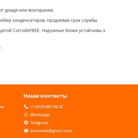
т дождя или возгорания.
ребер конденсаторов, продлевая срок службы
щитой CorrodeFREE. Наружные блоки устойчивы к
.
Наши контакты
ем
+7 (913) 987-55-32
Whatsapp
Telegram
burannsk@gmail.com
м