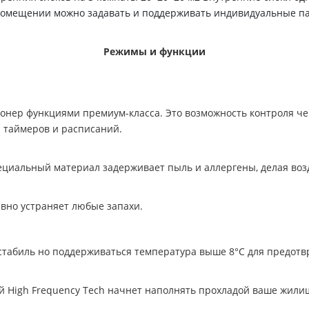
м помещении можно задавать и поддерживать индивидуальные 
Режимы и функции
нер функциями премиум-класса. Это возможность контроля чер
а таймеров и расписаний.
ециальный материал задерживает пыль и аллергены, делая воз
вно устраняет любые запахи.
 стабиль но поддерживаться температура выше 8°С для предо
ией High Frequency Tech начнет наполнять прохладой ваше жили