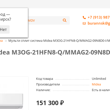
род —
+7 (913) 987
ирск
?
алог
burannsk@g
ea
Мульти сплит система Midea M3OG-21HFN8-Q/MMAG2-09N8D0-I/
idea M3OG-21HFN8-Q/MMAG2-09N8D
Код товара
Unlimited
Производители
Midea
Наличие:
Есть в нали
151 300 ₽