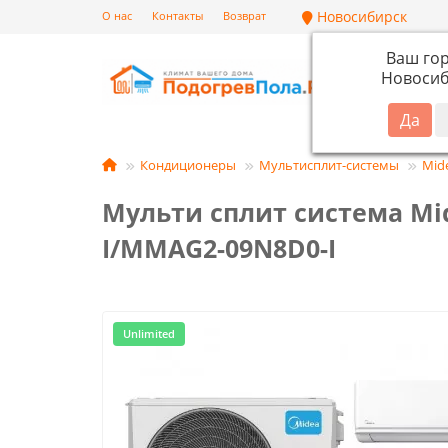
Новосибирск
О нас
Контакты
Возврат
Ваш го
Новосиб
Кат
Кондиционеры
Мультисплит-системы
Mid
Мульти сплит система M
I/MMAG2-09N8D0-I
Unlimited