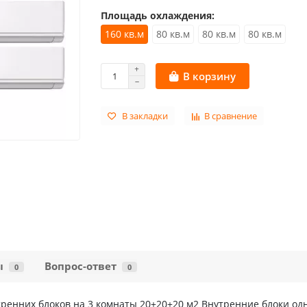
Площадь охлаждения:
160 кв.м
80 кв.м
80 кв.м
80 кв.м
В корзину
В закладки
В сравнение
ы
Вопрос-ответ
0
0
ренних блоков на 3 комнаты 20+20+20 м2 Внутренние блоки одн