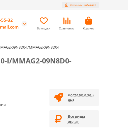
Личный кабинет
-55-32
mail.com
Закладки
Сравнение
Корзина
MMAG2-09N8D0-I/MMAG2-09N8D0-I
0-I/MMAG2-09N8D0-
Доставим за 2
дня
чии
Все виды
оплат