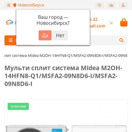
Новосибирск
Ваш город —
+7 (913) 987-55-32
Новосибирск
?
burannsk@gmail.com
Каталог
 сплит система Midea M2OH-14HFN8-Q1/MSFA2-09N8D6-I/MSFA2-09N8D6
Мульти сплит система Midea M2OH-
14HFN8-Q1/MSFA2-09N8D6-I/MSFA2-
09N8D6-I
Unlimited