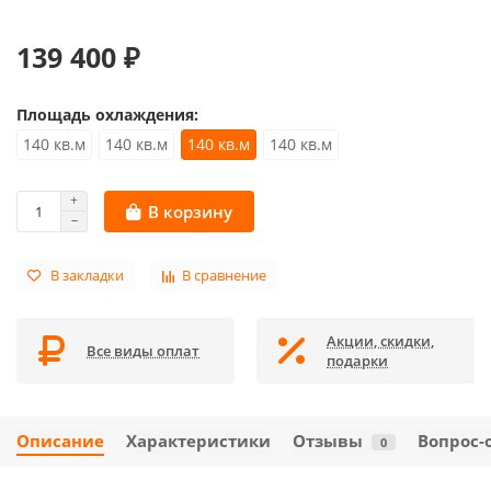
139 400 ₽
Площадь охлаждения:
140 кв.м
140 кв.м
140 кв.м
140 кв.м
В корзину
В закладки
В сравнение
Акции, скидки,
Все виды оплат
подарки
Описание
Характеристики
Отзывы
Вопрос-
0