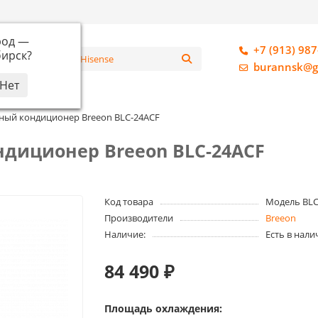
род —
+7 (913) 987
ирск
?
алог
burannsk@g
ный кондиционер Breeon BLC-24ACF
диционер Breeon BLC-24ACF
Код товара
Модель BL
Производители
Breeon
Наличие:
Есть в нали
84 490 ₽
Площадь охлаждения: