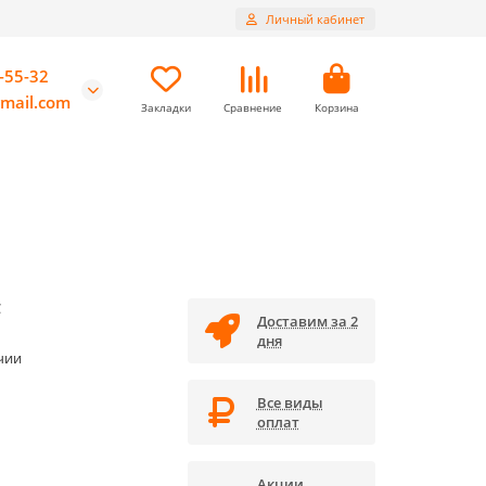
Личный кабинет
-55-32
mail.com
Закладки
Сравнение
Корзина
C
Доставим за 2
дня
чии
Все виды
оплат
Акции,