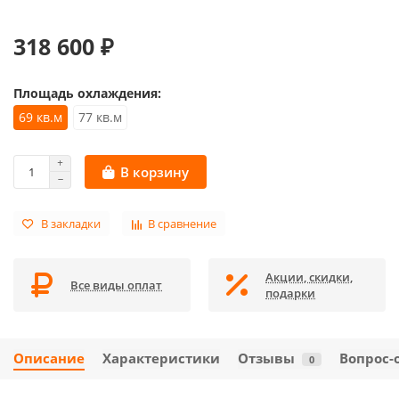
318 600 ₽
Площадь охлаждения:
69 кв.м
77 кв.м
В корзину
В закладки
В сравнение
Акции, скидки,
Все виды оплат
подарки
Описание
Характеристики
Отзывы
Вопрос-
0