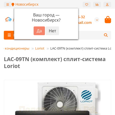
Новосибирск
Ваш город —
+7 (913) 987-55-32
Новосибирск
?
burannsk@gmail.com
Каталог
ные кондиционеры
Loriot
LAC-09TN (комплект) сплит-система Lori
LAC-09TN (комплект) сплит-система
Loriot