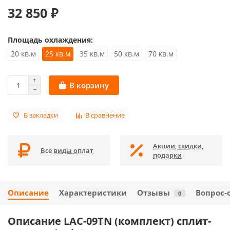
32 850 ₽
Площадь охлаждения:
20 кв.м
25 кв.м
35 кв.м
50 кв.м
70 кв.м
В корзину
В закладки
В сравнение
Акции, скидки,
Все виды оплат
подарки
Описание
Характеристики
Отзывы
Вопрос-
0
Описание LAC-09TN (комплект) сплит-