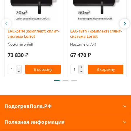
LAC-24TN (комплект) сплит-
LAC-18TN (комплект) сплит-
система Loriot
система Loriot
Nocturne on/off
Nocturne on/off
73 830 ₽
67 470 ₽
В корзину
В корзину
ПодогревПола.РФ
Полезная информация