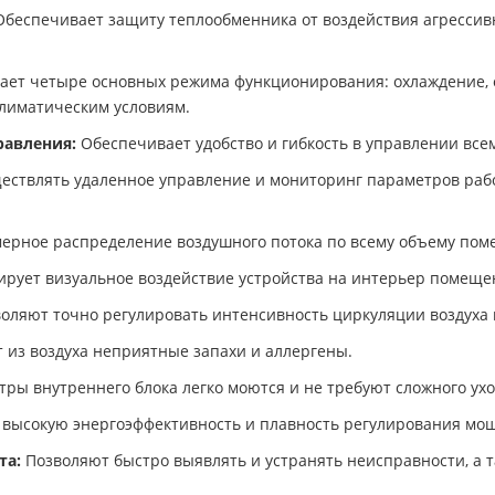
беспечивает защиту теплообменника от воздействия агрессивн
т четыре основных режима функционирования: охлаждение, об
климатическим условиям.
равления:
Обеспечивает удобство и гибкость в управлении все
ествлять удаленное управление и мониторинг параметров ра
ерное распределение воздушного потока по всему объему пом
ует визуальное воздействие устройства на интерьер помеще
оляют точно регулировать интенсивность циркуляции воздуха в
 из воздуха неприятные запахи и аллергены.
ы внутреннего блока легко моются и не требуют сложного ухо
высокую энергоэффективность и плавность регулирования мо
та:
Позволяют быстро выявлять и устранять неисправности, а т