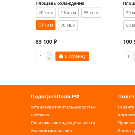
Площадь охлаждения:
Площ
20 кв.м
25 кв.м
35 кв.м
20 к
50 кв.м
70 кв.м
50 к
83 100 ₽
100 
В корзину
ПодогревПола.РФ
Полез
Установка отопительных систем
Гаранти
Доставка
Контакт
Политика конфиденциальности
Произв
Условия соглашения
Расчет 