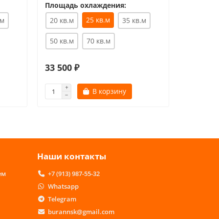
20 кв.м
Площадь охлаждения:
25 кв.м
.м
20 кв.м
35 кв.м
50 кв.м
70 кв.м
70 кв.м
33 500 ₽
39 800 
В корзину
Наши контакты
ем
+7 (913) 987-55-32
Whatsapp
Telegram
burannsk@gmail.com