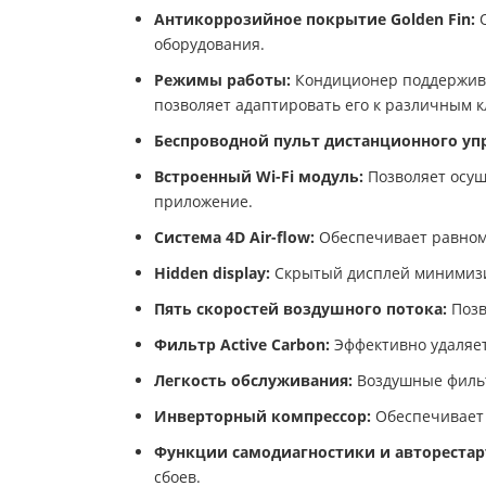
Антикоррозийное покрытие Golden Fin:
О
оборудования.
Режимы работы:
Кондиционер поддерживае
позволяет адаптировать его к различным 
Беспроводной пульт дистанционного уп
Встроенный Wi-Fi модуль:
Позволяет осущ
приложение.
Система 4D Air-flow:
Обеспечивает равном
Hidden display:
Скрытый дисплей минимизир
Пять скоростей воздушного потока:
Позв
Фильтр Active Carbon:
Эффективно удаляет
Легкость обслуживания:
Воздушные фильтр
Инверторный компрессор:
Обеспечивает 
Функции самодиагностики и авторестар
сбоев.