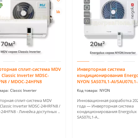
рторная сплит-система MDV
Инверторная система
 Classic Inverter MDSC-
кондиционирования Energo
FN8 / MDOC-24HFN8
NYON SAS07IL1-AI/SAU07IL1-
Classic Inverter
NYON
торная сплит-система MDV
Инновационная разработка 20
Classic Inverter MDSC-24HRFN8 /
года — Инверторная система
24HFN8 - Линейка доступных ..
кондиционирования Energolux
SAS07IL1-A..