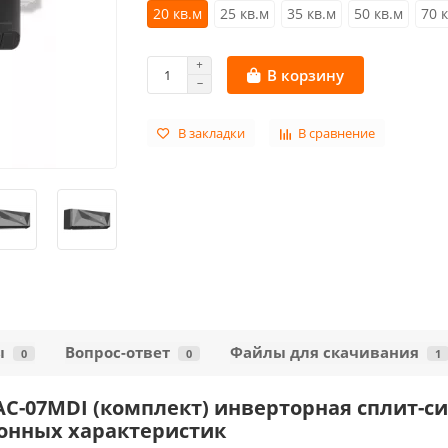
20 кв.м
25 кв.м
35 кв.м
50 кв.м
70 
В корзину
В закладки
В сравнение
ы
Вопрос-ответ
Файлы для скачивания
0
0
1
AC-07MDI (комплект) инверторная сплит-си
онных характеристик