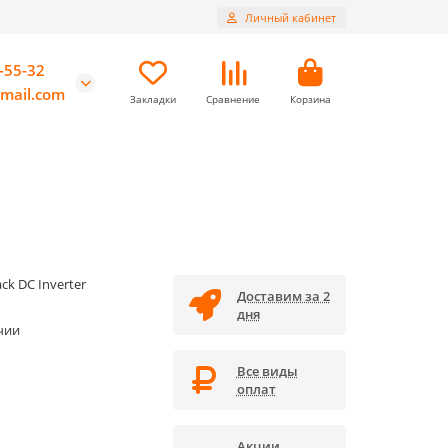
Личный кабинет
-55-32
mail.com
Закладки
Сравнение
Корзина
ck DC Inverter
Доставим за 2
дня
чии
Все виды
оплат
Акции,