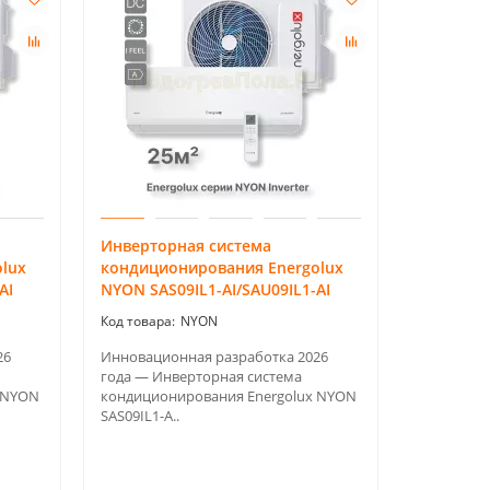
Инверторная система
Инвертор
lux
кондиционирования Energolux
кондицио
AI
NYON SAS09IL1-AI/SAU09IL1-AI
NYON SAS
NYON
26
Инновационная разработка 2026
Инновацио
года — Инверторная система
года — Ин
 NYON
кондиционирования Energolux NYON
кондицион
SAS09IL1-A..
SAS12IL1-A.
Площадь