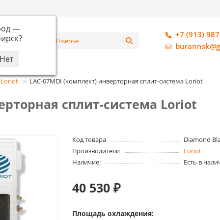
род —
+7 (913) 987
ирск
?
алог
burannsk@g
Loriot
LAC-07MDI (комплект) инверторная сплит-система Loriot
ерторная сплит-система Loriot
Код товара
Diamond Bla
Производители
Loriot
Наличие:
Есть в нали
40 530 ₽
Площадь охлаждения: