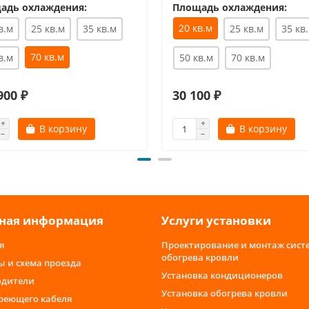
адь охлаждения:
Площадь охлаждения:
20 кв.м
в.м
25 кв.м
35 кв.м
25 кв.м
35 кв
70 кв.м
в.м
50 кв.м
70 кв.м
900 ₽
30 100 ₽
В корзину
В корзину
ная информация
Услуги установки
я
Проектирование и монтаж сист
обогрева кровли
ы и схема проезда
Установка кондиционеров
одители
Установка обогрева кровли
греющего кабеля