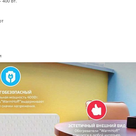
 400 Вт.
рт
и