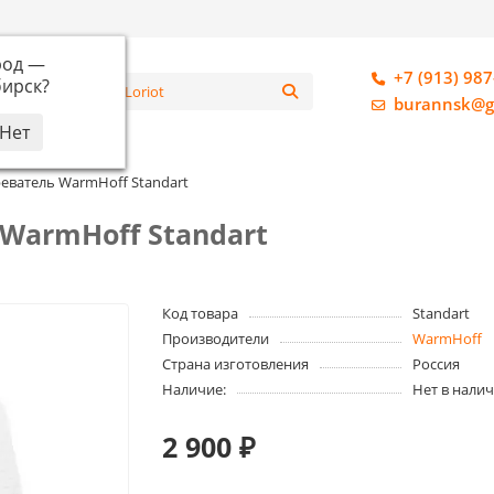
род —
+7 (913) 987
ирск
?
алог
burannsk@g
еватель WarmHoff Standart
WarmHoff Standart
Код товара
Standart
Производители
WarmHoff
Страна изготовления
Россия
Наличие:
Нет в нали
2 900 ₽