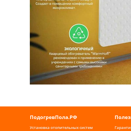
ПодогревПола.РФ
Полез
Установка отопительных систем
Гаранти