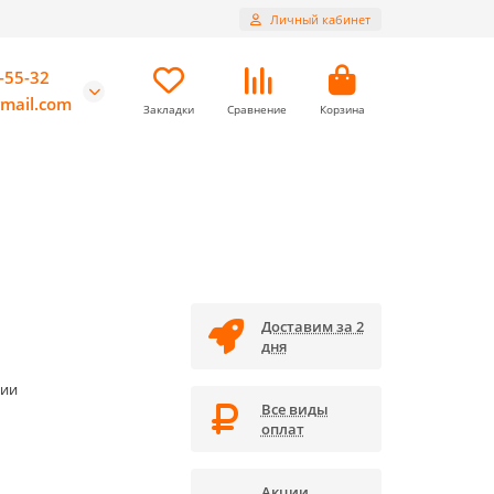
Личный кабинет
-55-32
mail.com
Закладки
Сравнение
Корзина
Доставим за 2
дня
чии
Все виды
оплат
Акции,