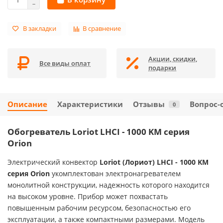
В закладки
В сравнение
Акции, скидки,
Все виды оплат
подарки
Описание
Характеристики
Отзывы
Вопрос-
0
Обогреватель Loriot LHCI - 1000 KM серия
Orion
Электрический конвектор
Loriot (Лориот) LHCI - 1000 KM
серия Orion
укомплектован электронагревателем
монолитной конструкции, надежность которого находится
на высоком уровне. Прибор может похвастать
повышенным рабочим ресурсом, безопасностью его
эксплуатации, а также компактными размерами. Модель