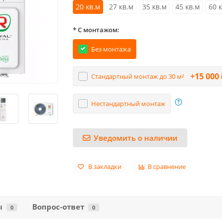
20 кв.м
27 кв.м
35 кв.м
45 кв.м
60 
* С монтажом:
Без монтажа
+15 000 
Стандартный монтаж до 30 м²
Нестандартный монтаж
Уведомить о наличии
В закладки
В сравнение
ы
Вопрос-ответ
0
0