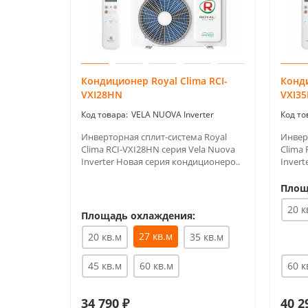
Кондиционер Royal Clima RCI-
Конди
VXI28HN
VXI3
VELA NUOVA Inverter
Инверторная сплит-система Royal
Инвер
Clima RCI-VXI28HN серия Vela Nuova
Clima 
Inverter Новая серия кондиционеро..
Invert
Площ
20 к
Площадь охлаждения:
27 кв.м
20 кв.м
35 кв.м
45 кв.м
60 кв.м
60 к
34 790 ₽
40 2