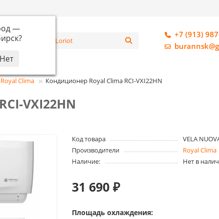
род —
+7 (913) 987
ирск
?
алог
burannsk@g
Royal Clima
Кондиционер Royal Clima RCI-VXI22HN
RCI-VXI22HN
Код товара
VELA NUOVA
Производители
Royal Clima
Наличие:
Нет в нали
31 690 ₽
Площадь охлаждения: