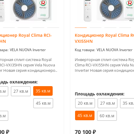
ционер Royal Clima RCI-
Кондиционер Royal Clima RC
5HN
VXI55HN
VELA NUOVA Inverter
VELA NUOVA Inverter
торная сплит-система Royal
Инверторная сплит-система Ro
RCI-VXI35HN серия Vela Nuova
Clima RCI-VXI55HN серия Vela N
er Новая серия кондиционеро..
Inverter Новая серия кондицион
адь охлаждения:
35 кв.м
в.м
27 кв.м
Площадь охлаждения:
45 кв.м
20 кв.м
27 кв.м
35 кв
45 кв.м
в.м
60 кв.м
90 ₽
70 100 ₽