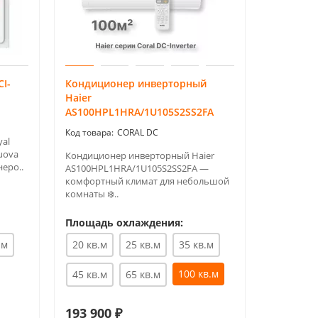
I-
Кондиционер инверторный
Кондицио
Haier
09HAV/N8
AS100HPL1HRA/1U105S2SS2FA
CORAL DC
yal
Инверторн
uova
EACS/I-09
Кондиционер инверторный Haier
еро..
AVALANCHE
AS100HPL1HRA/1U105S2SS2FA —
году..
комфортный климат для небольшой
комнаты ❄️..
Площадь охлаждения:
Площадь
25 кв.м
.м
20 кв.м
25 кв.м
35 кв.м
100 кв.м
45 кв.м
65 кв.м
70 кв.м
193 900 ₽
62 990 