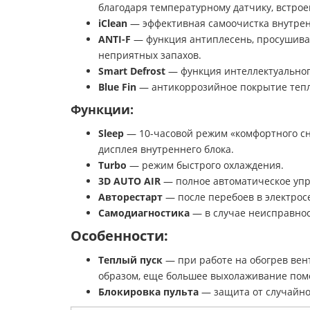
благодаря температурному датчику, встрое
iClean
— эффективная самоочистка внутрен
ANTI-F
— функция антиплесень, просушивае
неприятных запахов.
Smart Defrost
— функция интеллектуальног
Blue Fin
— антикоррозийное покрытие теп
Функции:
Sleep
— 10-часовой режим «комфортного сн
дисплея внутреннего блока.
Turbo
— режим быстрого охлаждения.
3D AUTO AIR
— полное автоматическое упр
Авторестарт
— после перебоев в электрос
Самодиагностика
— в случае неисправно
Особенности:
Теплый пуск
— при работе на обогрев вен
образом, еще большее выхолаживание по
Блокировка пульта
— защита от случайно