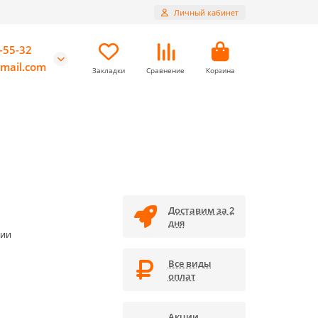
Личный кабинет
-55-32
mail.com
Закладки
Сравнение
Корзина
Доставим за 2
дня
чии
Все виды
оплат
Акции,