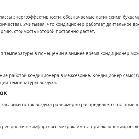
ассы энергоэффективности, обозначаемые латинскими буквами:
ричества). Учитывая, что кондиционер работает длительное в
ергию, стоимость которой постоянно растет.
я температуры в помещении в зимнее время кондиционер може
ение работой кондиционера в межсезонье. Кондиционер самос
ущей температуры воздуха.
ок
 заслонки поток воздуха равномерно распределяется по поме
рее достичь комфортного микроклимата при включении, после