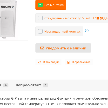
Без монтажа
+18 900 
Стандартный монтаж до 55 м²
Нестандартный монтаж
Уведомить о наличии
В закладки
В сравнение
ы
Вопрос-ответ
0
0
 серии G-Plasma имеет целый ряд функций и режимов, обеспе
я постоянной температуры (+8°С), позволяет значительно экон