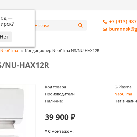
род —
+7 (913) 987
ирск
?
алог
burannsk@g
NeoClima
Кондиционер NeoClima NS/NU-HAX12R
S/NU-HAX12R
Код товара
G-Plasma
Производители
NeoClima
Наличие:
Нет в нали
39 900 ₽
* С монтажом: