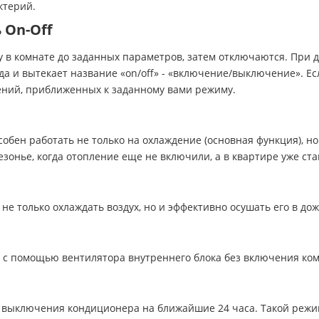
ктерий.
 On-Off
 в комнате до заданных параметров, затем отключаются. При
а и вытекает название «on/off» - «включение/выключение». Есл
чений, приближенных к заданному вами режиму.
обен работать не только на охлаждение (основная функция), но
зонье, когда отопление еще не включили, а в квартире уже ста
е только охлаждать воздух, но и эффективно осушать его в до
с помощью вентилятора внутреннего блока без включения ком
выключения кондиционера на ближайшие 24 часа. Такой режим