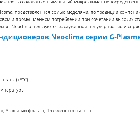
зможность создавать оптимальный микроклимат непосредственн
lasma, представленная семью моделями, по традиции компании
товом и промышленном потреблении при сочетании высоких ста
ы от Neoclima пользуются заслуженной популярностью и спрос
диционеров Neoclima серии G-Plasma
атуры (+8°С)
емпературы
ки, Угольный фильтр, Плазменный фильтр)