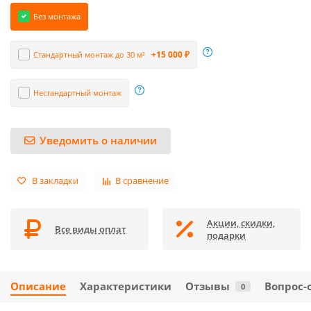
Без монтажа
+15 000 ₽
Стандартный монтаж до 30 м²
Нестандартный монтаж
Уведомить о наличии
В закладки
В сравнение
Акции, скидки,
Все виды оплат
подарки
Описание
Характеристики
Отзывы
Вопрос-
0