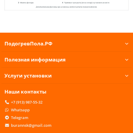
ПодогревПола.РФ
Полезная информация
Услуги установки
Наши контакты
+7 (913) 987-55-32
Whatsapp
Telegram
burannsk@gmail.com