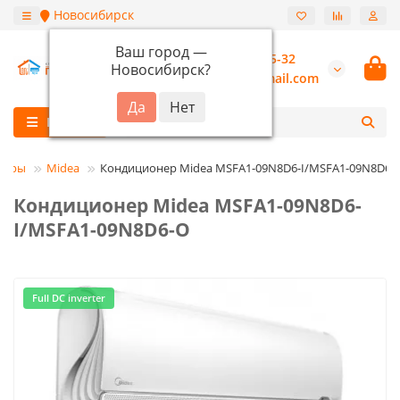
Новосибирск
Ваш город —
+7 (913) 987-55-32
Новосибирск
?
burannsk@gmail.com
Каталог
неры
Midea
Кондиционер Midea MSFA1-09N8D6-I/MSFA1-09N8D6-
Кондиционер Midea MSFA1-09N8D6-
I/MSFA1-09N8D6-O
Full DC inverter