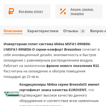
Акции, скидки,
Все виды оплат
подарки
Описание
Характеристики
Отзывы
Вопрос-
0
Инверторная сплит-система Midea MSFA1-09N8D6-
I/MSFA1-09N8D6-O серии-комфорт
Breezeless
сочетает в
себе инновационный дизайн, экономичность и быстрое
охлаждение с равномерным распределением воздуха.
Работает на экологичном
фреоне нового поколения
R
32
.
Рассчитана на охлаждение и обогрев помещения
площадью до 25 кв.м.
Кондиционеры Midea серии BreezeleSS имеют
сертификат знака качества EUROVENT,
что
подтверждает высокое качество данного
оборудования и соответствие всем заявленным