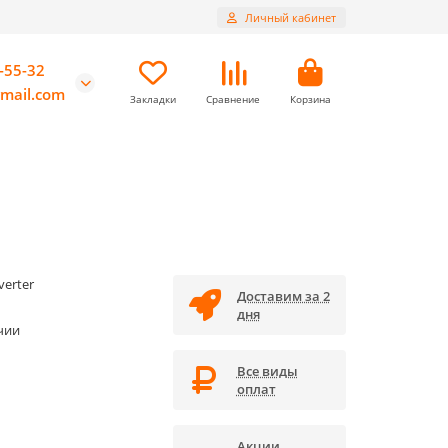
Личный кабинет
-55-32
mail.com
Закладки
Сравнение
Корзина
verter
Доставим за 2
дня
чии
Все виды
оплат
Акции,