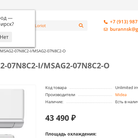
род —
+7 (913) 987
ирск
?
алог
burannsk@g
 MSAG2-07N8C2-I/MSAG2-07N8C2-O
-07N8C2-I/MSAG2-07N8C2-O
Код товара
Unlimited in
Производители
Midea
Наличие:
Есть в нали
43 490 ₽
Площадь охлаждения: