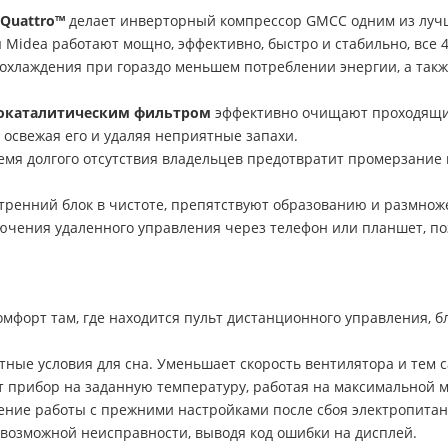
 Quattro™
делает инверторный компрессор GMCC одним из лучш
idea работают мощно, эффективно, быстро и стабильно, все 4 
охлаждения при гораздо меньшем потреблении энергии, а так
токаталитическим фильтром
эффективно очищают проходящий
 освежая его и удаляя неприятные запахи.
емя долгого отсутствия владельцев предотвратит промерзание
ренний блок в чистоте, препятствуют образованию и размнож
ючения удаленного управления через телефон или планшет, по
мфорт там, где находится пульт дистанционного управления, б
ые условия для сна. Уменьшает скорость вентилятора и тем 
 прибор на заданную температуру, работая на максимальной 
ние работы с прежними настройками после сбоя электропитан
возможной неисправности, выводя код ошибки на дисплей.