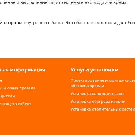
ючение и выключение сплит-системы в необходимое время.
й стороны
внутреннего блока. Это облегчает монтаж и дает б
ная информация
Услуги установки
я
Проектирование и монтаж сист
обогрева кровли
ы и схема проезда
Установка кондиционеров
одители
Установка обогрева кровли
греющего кабеля
Установка отопительных систе