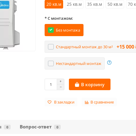
20 кв.м
25 кв.м
35 кв.м
50 кв.м
70 
* С монтажом:
Без монтажа
+15 000 
Стандартный монтаж до 30 м²
Нестандартный монтаж
В корзину
В закладки
В сравнение
ы
Вопрос-ответ
0
0