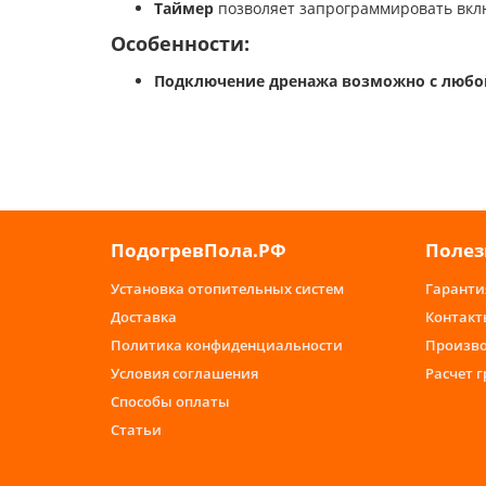
Таймер
позволяет запрограммировать вкл
Особенности:
Подключение дренажа возможно с любо
ПодогревПола.РФ
Полез
Установка отопительных систем
Гаранти
Доставка
Контакт
Политика конфиденциальности
Произв
Условия соглашения
Расчет 
Способы оплаты
Статьи