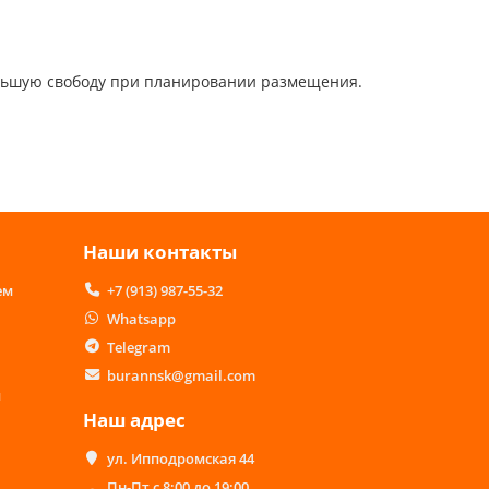
ольшую свободу при планировании размещения.
Наши контакты
ем
+7 (913) 987-55-32
Whatsapp
Telegram
burannsk@gmail.com
м
Наш адрес
ул. Ипподромская 44
Пн-Пт с 8:00 до 19:00