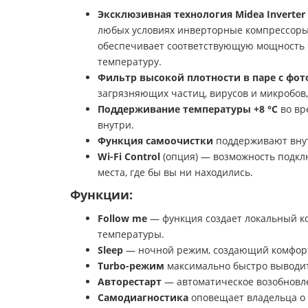
Эксклюзивная технология
Midea Inverter
любых условиях инверторные компрессоры M
обеспечивает соответствующую мощность 
температуру.
Фильтр высокой плотности в паре с фо
загрязняющих частиц, вирусов и микробов,
Поддерживание температуры +8 °С
во вр
внутри.
Функция самоочистки
поддерживают внут
Wi-Fi Control
(опция) — возможность подкл
места, где бы вы ни находились.
Функции:
Follow me
— функция создает локальный ко
температуры.
Sleep
— ночной режим, создающий комфортн
Turbo-режим
максимально быстро выводит
Авторестарт
— автоматическое возобновле
Самодиагностика
оповещает владельца о 