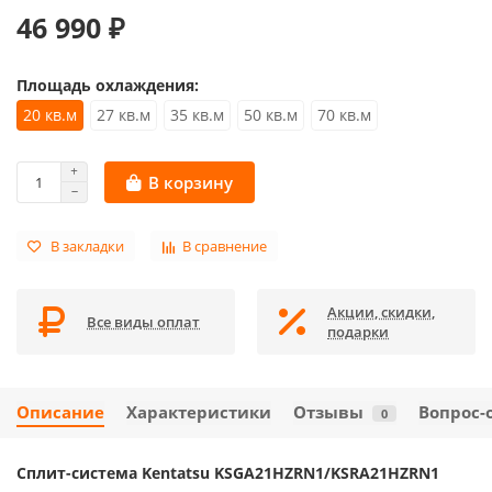
46 990 ₽
Площадь охлаждения:
20 кв.м
27 кв.м
35 кв.м
50 кв.м
70 кв.м
В корзину
В закладки
В сравнение
Акции, скидки,
Все виды оплат
подарки
Описание
Характеристики
Отзывы
Вопрос-
0
Сплит-система Kentatsu KSGA21HZRN1/KSRA21HZRN1