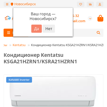
Новосибирск
Ваш город —
+7 (913) 987-55-32
Новосибирск
?
burannsk@gmail.com
Каталог
неры
Kentatsu
Кондиционер Kentatsu KSGA21HZRN1/KSRA21HZR
Кондиционер Kentatsu
KSGA21HZRN1/KSRA21HZRN1
KANAMI Inverter