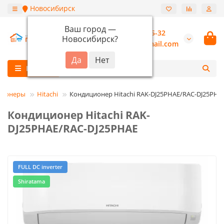
Новосибирск
Ваш город —
+7 (913) 987-55-32
Новосибирск
?
burannsk@gmail.com
Каталог
ционеры
Hitachi
Кондиционер Hitachi RAK-DJ25PHAE/RAC-DJ25PHA
Кондиционер Hitachi RAK-
DJ25PHAE/RAC-DJ25PHAE
FULL DC inverter
Shiratama