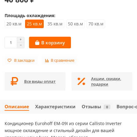
Площадь охлаждения:
20 кв.м
25 кв.м
35 кв.м
50 кв.м
70 кв.м
В корзину
В закладки
В сравнение
Акции, скидки,
Все виды оплат
подарки
Описание
Характеристики
Отзывы
Вопрос-
0
Кондиционер Eurohoff EM-09I из серии Callisto Inverter
мощное охлаждение и стильный дизайн для вашей