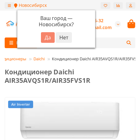
Новосибирск
Ваш город —
+7 (913) 987-55-32
Новосибирск
?
burannsk@gmail.com
Каталог
ондиционеры
Daichi
Кондиционер Daichi AIR35AVQS1R/AIR35FVS1
Кондиционер Daichi
AIR35AVQS1R/AIR35FVS1R
Air Inverter