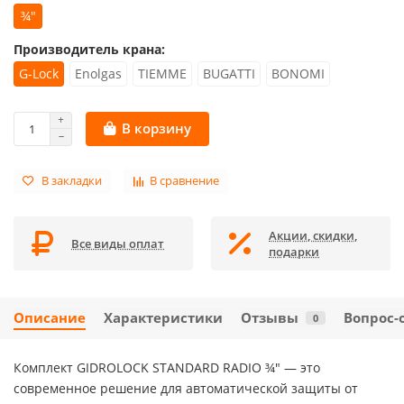
¾"
Производитель крана:
G-Lock
Enolgas
TIEMME
BUGATTI
BONOMI
В корзину
В закладки
В сравнение
Акции, скидки,
Все виды оплат
подарки
Описание
Характеристики
Отзывы
Вопрос-
0
Комплект GIDROLOCK STANDARD RADIO ¾"
— это
современное решение для автоматической защиты от