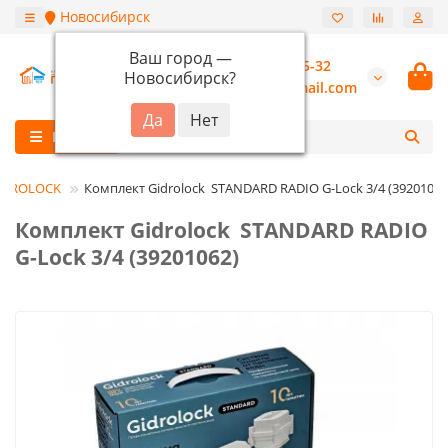
Новосибирск
Ваш город —
+7 (913) 987-55-32
Новосибирск
?
burannsk@gmail.com
Каталог
IDROLOCK
Комплект Gidrоlock STANDARD RADIO G-Lock 3/4 (39201062
Комплект Gidrоlock STANDARD RADIO
G-Lock 3/4 (39201062)