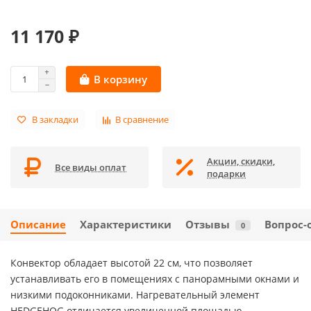
11 170 ₽
В корзину
В закладки
В сравнение
Акции, скидки,
Все виды оплат
подарки
Описание
Характеристики
Отзывы
Вопрос-
0
Конвектор обладает высотой 22 см, что позволяет
устанавливать его в помещениях с панорамными окнами и
низкими подоконниками. Нагревательный элемент
HEDGEHOG отличается увеличенной площадью