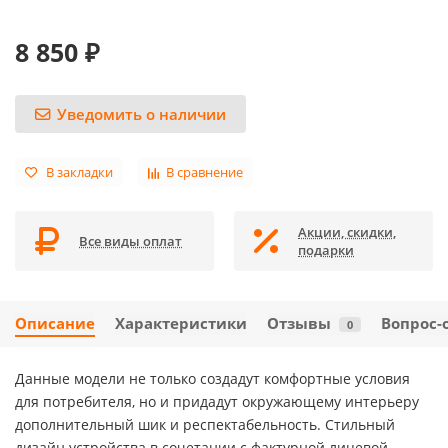
8 850 ₽
Уведомить о наличии
В закладки
В сравнение
Акции, скидки,
Все виды оплат
подарки
Описание
Характеристики
Отзывы
Вопрос-
0
Данные модели не только создадут комфортные условия
для потребителя, но и придадут окружающему интерьеру
дополнительный шик и респектабельность. Стильный
дизайн устройства в сочетании с фактурной лицевой