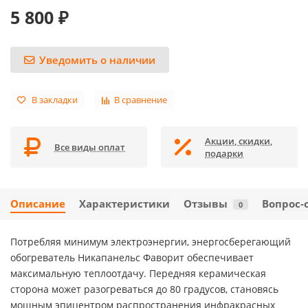
5 800 ₽
Уведомить о наличии
В закладки
В сравнение
Акции, скидки,
Все виды оплат
подарки
Описание
Характеристики
Отзывы
Вопрос-
0
Потребляя минимум электроэнергии, энергосберегающий
обогреватель Никапанельс Фаворит обеспечивает
максимальную теплоотдачу. Передняя керамическая
сторона может разогреваться до 80 градусов, становясь
мощным эпицентром распространения инфракрасных