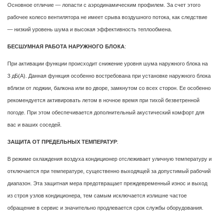
Основное отличие — лопасти с аэродинамическим профилем. За счет этого
рабочее колесо вентилятора не имеет срыва воздушного потока, как следствие
— низкий уровень шума и высокая эффективность теплообмена.
БЕСШУМНАЯ РАБОТА НАРУЖНОГО БЛОКА
:
При активации функции происходит снижение уровня шума наружного блока на
3 дБ(А). Данная функция особенно востребована при установке наружного блока
вблизи от лоджии, балкона или во дворе, замкнутом со всех сторон. Ее особенно
рекомендуется активировать летом в ночное время при тихой безветренной
погоде. При этом обеспечивается дополнительный акустический комфорт для
вас и ваших соседей.
ЗАЩИТА ОТ ПРЕДЕЛЬНЫХ ТЕМПЕРАТУР
:
В режиме охлаждения воздуха кондиционер отслеживает уличную температуру и
отключается при температуре, существенно выходящей за допустимый рабочий
диапазон. Эта защитная мера предотвращает преждевременный износ и выход
из строя узлов кондиционера, тем самым исключается излишне частое
обращение в сервис и значительно продлевается срок службы оборудования.