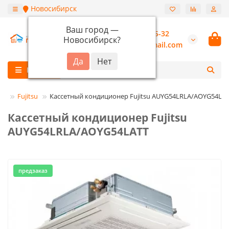
Новосибирск
Ваш город —
+7 (913) 987-55-32
Новосибирск
?
burannsk@gmail.com
Каталог
ры
Fujitsu
Кассетный кондиционер Fujitsu AUYG54LRLA/AOYG54LA
Кассетный кондиционер Fujitsu
AUYG54LRLA/AOYG54LATT
предзаказ