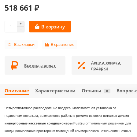
518 661 ₽
В корзину
В закладки
В сравнение
Акции, скидки,
Все виды оплат
подарки
Описание
Характеристики
Отзывы
Вопрос-
0
Четырехпоточное распределение воздуха, малозаметная установка за
подвесным потолком, возможность работы в режиме высоких потолков делают
инверторные кассетные кондиционеры Fujitsu
оптимальным решением для
кондиционирования просторных помещений коммерческого назначения: ночных