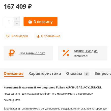
167 409 ₽
В корзину
В закладки
В сравнение
Акции, скидки,
Все виды оплат
подарки
Описание
Характеристики
Отзывы
Вопрос-
0
Компактный кассетный кондиционер Fujitsu AUY18UBAB/AOY18UNCNL
предназначен для создания комфортного микроклимата в просторных
помещениях.
Благодаря автоматическому регулированию воздушного потока, при котором для