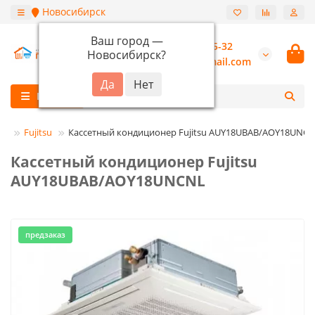
Новосибирск
Ваш город —
+7 (913) 987-55-32
Новосибирск
?
burannsk@gmail.com
Каталог
ры
Fujitsu
Кассетный кондиционер Fujitsu AUY18UBAB/AOY18UNC
Кассетный кондиционер Fujitsu
AUY18UBAB/AOY18UNCNL
предзаказ