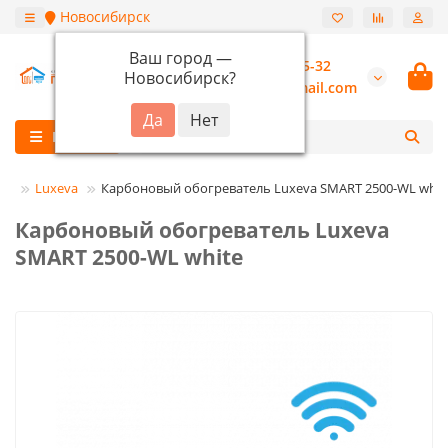
Новосибирск
Ваш город —
+7 (913) 987-55-32
Новосибирск
?
burannsk@gmail.com
Каталог
ли
Luxeva
Карбоновый обогреватель Luxeva SMART 2500-WL whit
Карбоновый обогреватель Luxeva
SMART 2500-WL white