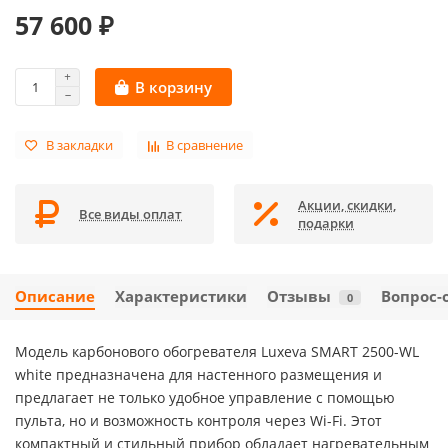
57 600 ₽
В корзину
В закладки
В сравнение
Акции, скидки,
Все виды оплат
подарки
Описание
Характеристики
Отзывы
Вопрос-
0
Модель карбонового обогревателя Luxeva SMART 2500-WL
white предназначена для настенного размещения и
предлагает не только удобное управление с помощью
пульта, но и возможность контроля через Wi-Fi. Этот
компактный и стильный прибор обладает нагревательным