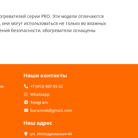
огревателей серии PRO. Эти модели отличаются
 они могут использоваться не только во влажных
ечения безопасности, обогреватели оснащены
Наши контакты
ем
+7 (913) 987-55-32
Whatsapp
Telegram
burannsk@gmail.com
м
Наш адрес
ул. Ипподромская 44