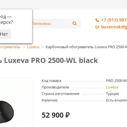
род —
+7 (913) 987
ирск
?
алог
burannsk@g
огреватель
Luxeva
Карбоновый обогреватель Luxeva PRO 2500-W
Luxeva PRO 2500-WL black
Код товара
PRO 2500-WL
Производители
Luxeva
Страна изготовления
Турция
Наличие:
Есть в нали
52 900 ₽