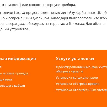
 в комплект) или кнопок на корпусе прибора.
техники Luxeva представляет новую линейку карбоновых ИК-об
но и современным дизайном. Благодаря пылевлагозащите IP65,
, на верандах, в беседках, на террасах и балконах. Для обесп
ении устройства.
ная информация
Услуги установки
я
Проектирование и монтаж сист
обогрева кровли
ы и схема проезда
Установка кондиционеров
одители
Установка обогрева кровли
греющего кабеля
Установка отопительных систе