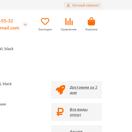
Личный кабинет
-55-32
mail.com
Закладки
Сравнение
Корзина
L black
 black
Доставим за 2
дня
чии
Все виды
оплат
Акции,