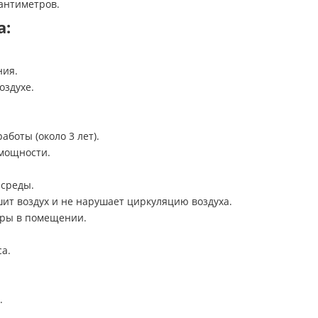
сантиметров.
а:
ния.
оздухе.
боты (около 3 лет).
мощности.
 среды.
ит воздух и не нарушает циркуляцию воздуха.
уры в помещении.
а.
.