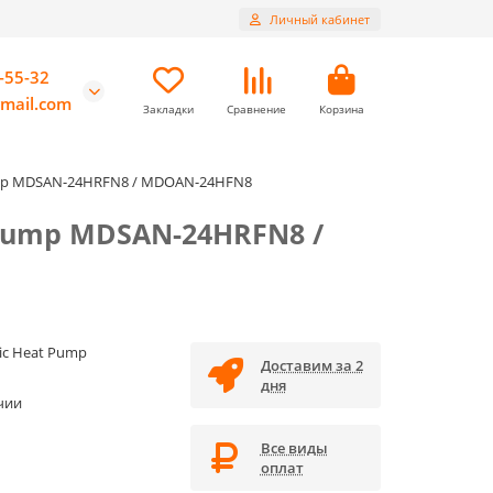
Личный кабинет
-55-32
mail.com
Закладки
Сравнение
Корзина
Pump MDSAN-24HRFN8 / MDOAN-24HFN8
 Pump MDSAN-24HRFN8 /
ic Heat Pump
Доставим за 2
дня
чии
Все виды
оплат