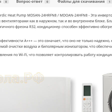
ы
Вопрос-ответ
Файлы для скачивания
0
0
1
ordic Heat Pump MDSAN-24HRFN8 / MDOAN-24HFN8 - Эта инверто
ентиляторами как в наружном, так и во внутреннем блоке. Б
огичного фреона R32, кондиционер способен эффективно обогр
ективности А+++ — это означает, что оно не только надежно, 
емой очистки воздуха и биполярным ионизатором, что обеспе
ления по Wi-Fi, что позволяет контролировать работу кондици