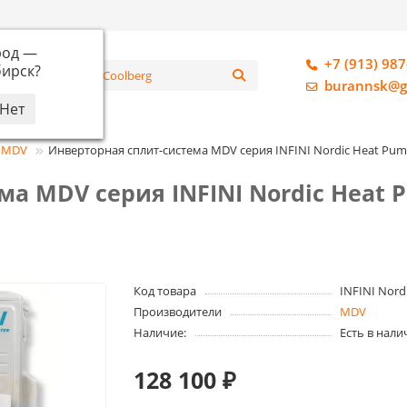
род —
+7 (913) 987
ирск
?
алог
burannsk@g
MDV
Инверторная сплит-система MDV серия INFINI Nordic Heat 
ма MDV серия INFINI Nordic Heat
Код товара
INFINI Nord
Производители
MDV
Наличие:
Есть в нали
128 100 ₽