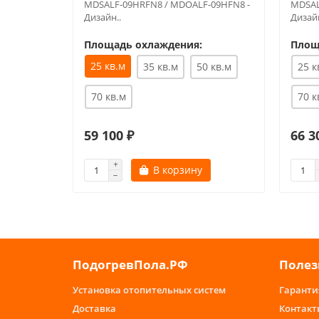
MDSALF-09HRFN8 / MDOALF-09HFN8 -
MDSAL
Дизайн..
Дизайн
Площадь охлаждения:
Площ
25 кв.м
35 кв.м
50 кв.м
25 к
70 кв.м
70 к
59 100 ₽
66 3
В корзину
ПодогревПола.РФ
Полез
Установка отопительных систем
Гаранти
Доставка
Контакт