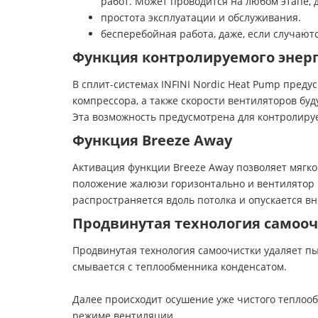
работ. Может проводится на любом этапе,
простота эксплуатации и обслуживания.
бесперебойная работа, даже, если случаю
Функция контролируемого энер
В сплит-системах INFINI Nordic Heat Pump пред
компрессора, а также скорости вентиляторов буд
Эта возможность предусмотрена для контролиру
Функция Breeze Away
Активация функции Breeze Away позволяет мягк
положение жалюзи горизонтально и вентилятор 
распространяется вдоль потолка и опускается в
Продвинутая технология самоо
Продвинутая технология самоочистки удаляет пы
смывается с теплообменника конденсатом.
Далее происходит осушение уже чистого теплооб
режиме вентиляции.