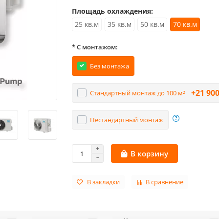
Площадь охлаждения:
25 кв.м
35 кв.м
50 кв.м
70 кв.м
* С монтажом:
Без монтажа
+21 900
Стандартный монтаж до 100 м²
Нестандартный монтаж
В корзину
В закладки
В сравнение