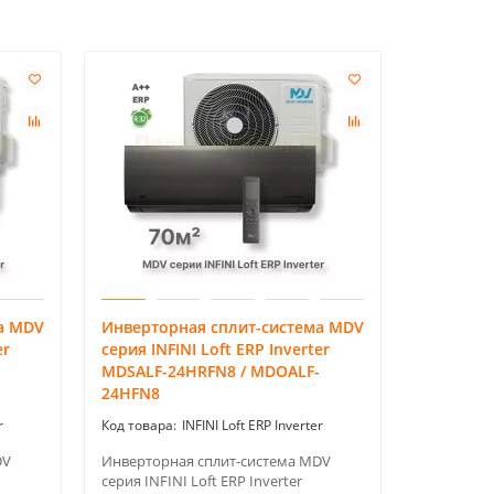
а MDV
Инверторная сплит-система MDV
Инвертор
er
серия INFINI Loft ERP Inverter
серия Cla
MDSALF-24HRFN8 / MDOALF-
07HRDN8
24HFN8
r
INFINI Loft ERP Inverter
Инверторн
серия Clas
DV
Инверторная сплит-система MDV
MDOC-07HD
серия INFINI Loft ERP Inverter