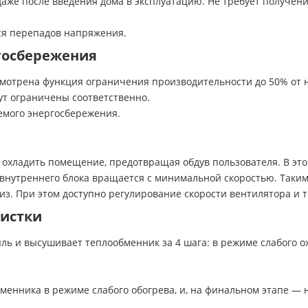
 даже после введения дома в эксплуатацию. Не требует получе
тся перепадов напряжения.
госбережения
усмотрена функция ограничения производительности до 50% от
ут ограничены соответственно.
емого энергосбережения.
о охладить помещение, предотвращая обдув пользователя. В э
внутреннего блока вращается с минимальной скоростью. Таки
низ. При этом доступно регулирование скорости вентилятора и 
чистки
ль и высушивает теплообменник за 4 шага: в режиме слабого о
менника в режиме слабого обогрева, и, на финальном этапе —