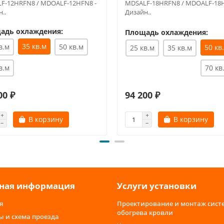
F-12HRFN8 / MDOALF-12HFN8 -
MDSALF-18HRFN8 / MDOALF-18H
..
Дизайн..
адь охлаждения:
Площадь охлаждения:
35 кв.м
в.м
50 кв.м
50 кв
25 кв.м
35 кв.м
в.м
70 кв
00 ₽
94 200 ₽
В корзину
В корзину
ная информация
Услуги установки
я
Проектирование и монтаж сист
обогрева кровли
ы и схема проезда