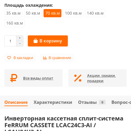
Площадь охлаждения:
35 кв.м
50 кв.м
70 кв.м
100 кв.м
140 кв.м
160 кв.м
В корзину
В закладки
В сравнение
Акции, скидки,
Все виды оплат
подарки
Описание
Характеристики
Отзывы
Вопрос-
0
Инверторная кассетная сплит-система
FeRRUM CASSETE LCAC24C3-AI /