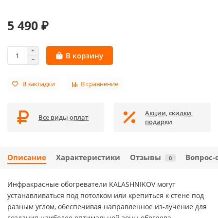
5 490 ₽
В корзину
В закладки
В сравнение
Акции, скидки,
Все виды оплат
подарки
Описание
Характеристики
Отзывы
Вопрос-
0
Инфракрасные обогреватели KALASHNIKOV могут
устанавливаться под потолком или крепиться к стене под
разным углом, обеспечивая направленное из-лучение для
создания наиболее оптимальной зоны обогрева.