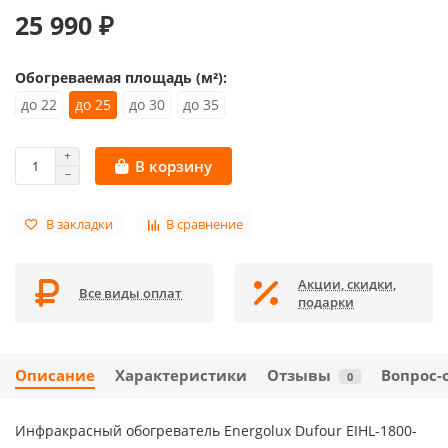
25 990 ₽
Обогреваемая площадь (м²):
до 22
до 25
до 30
до 35
В корзину
В закладки
В сравнение
Акции, скидки,
Все виды оплат
подарки
Описание
Характеристики
Отзывы
Вопрос-
0
Инфракрасный обогреватель Energolux Dufour EIHL-1800-