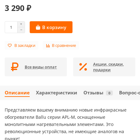
3 290 ₽
В корзину
В закладки
В сравнение
Акции, скидки,
Все виды оплат
подарки
Описание
Характеристики
Отзывы
Вопрос-
0
Представляем вашему вниманию новые инфракрасные
обогреватели Ballu серии APL-M, оснащенные
монолитными нагревательными элементами. Это
революционные устройства, не имеющие аналогов на
рынке!