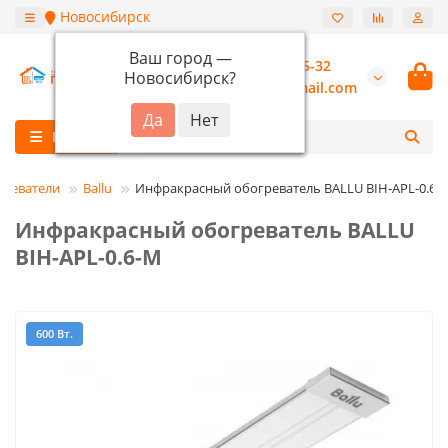
Новосибирск
Ваш город —
+7 (913) 987-55-32
Новосибирск
?
burannsk@gmail.com
Каталог
греватели
Ballu
Инфракрасный обогреватель BALLU BIH-APL-0.6-
Инфракрасный обогреватель BALLU
BIH-APL-0.6-M
600 Вт.