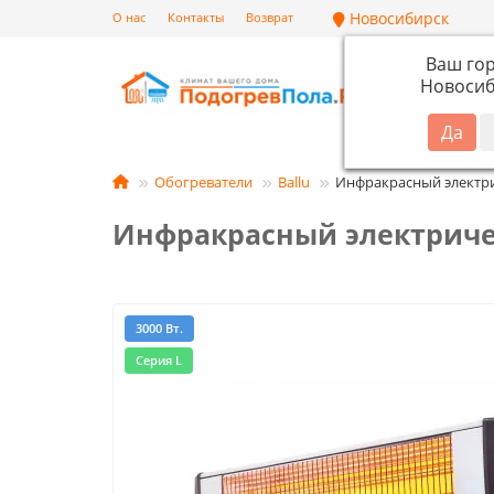
Новосибирск
О нас
Контакты
Возврат
Ваш го
Новосиб
Кат
Обогреватели
Ballu
Инфракрасный электрич
Инфракрасный электрическ
3000 Вт.
Серия L