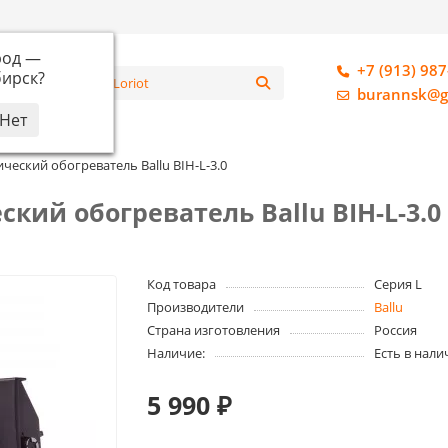
род —
+7 (913) 987
ирск
?
алог
burannsk@g
еский обогреватель Ballu BIH-L-3.0
ий обогреватель Ballu BIH-L-3.0
Код товара
Серия L
Производители
Ballu
Страна изготовления
Россия
Наличие:
Есть в нали
5 990 ₽