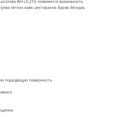
 штатива BIH-LS-210, появляется возможность
ева летних кафе, ресторанов, баров, беседок,
гую подходящую поверхность
емента
мещении