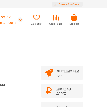
Личный кабинет
-55-32
mail.com
Закладки
Сравнение
Корзина
Доставим за 2
дня
чии
Все виды
оплат
Акции,