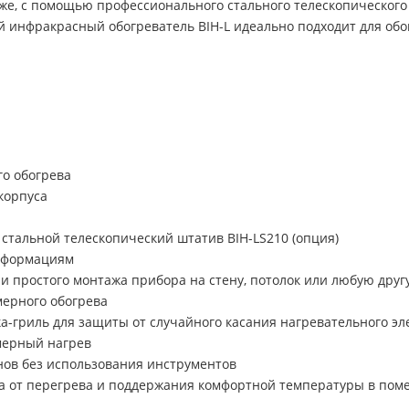
к же, с помощью профессионального стального телескопического
инфракрасный обогреватель BIH-L идеально подходит для обогр
о обогрева
корпуса
стальной телескопический штатив BIH-LS210 (опция)
деформациям
 простого монтажа прибора на стену, потолок или любую дру
мерного обогрева
-гриль для защиты от случайного касания нагревательного эл
мерный нагрев
ов без использования инструментов
а от перегрева и поддержания комфортной температуры в по