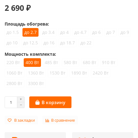
2 690 ₽
Площадь обогрева:
до 1.5
до 2.7
до 3.4
до 4
до 4.7
до 6
до 7
до 9
до 10
до 12.5
до 16
до 18.7
до 22
Мощность комплекта:
220 Вт
400 Вт
485 Вт
580 Вт
680 Вт
910 Вт
1060 Вт
1360 Вт
1530 Вт
1890 Вт
2420 Вт
2800 Вт
3300 Вт
В корзину
В закладки
В сравнение