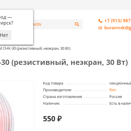
род —
+7 (913) 987
ирск
?
алог
burannsk@g
СНК-30 (резистивный, неэкран, 30 Вт)
0 (резистивный, неэкран, 30 Вт)
Код товара
секционны
Производители
Rim
Страна изготовления
Россия
Наличие:
Есть в нали
550 ₽