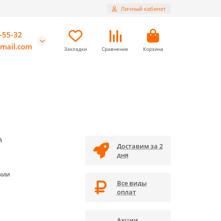
Личный кабинет
-55-32
mail.com
Закладки
Сравнение
Корзина
й
Доставим за 2
дня
чии
Все виды
оплат
Акции,