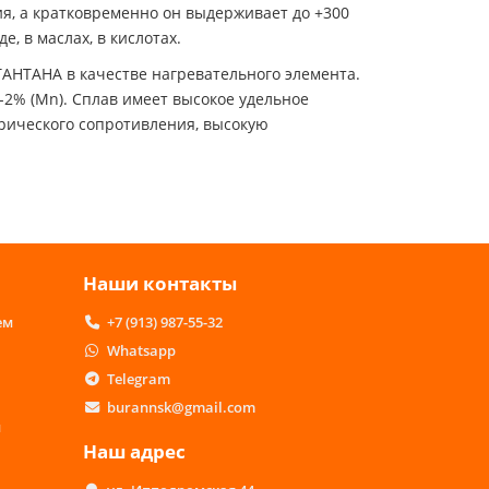
ия, а кратковременно он выдерживает до +300
, в маслах, в кислотах.
АНТАНА в качестве нагревательного элемента.
-2% (Mn). Сплав имеет высокое удельное
трического сопротивления, высокую
Наши контакты
ем
+7 (913) 987-55-32
Whatsapp
Telegram
burannsk@gmail.com
м
Наш адрес