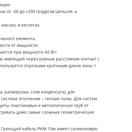
укции.
 от -60 до +200 градусов Цельсия, а
маслах, в кислотах.
ельного элемента.
имости от мощности
ваются при мощности 60 Вт!
ли, имеющей через равные расстояния контакт с
пользуется отрезками кратными длине зоны 1
 разморозка, слив конденсата), для
система отопления – теплые полы. Для систем
щиты пластиковых и металлических труб от
огревать даже самые сложные геометрические
й. Греющий кабель РИМ 10w имеет силиконовую