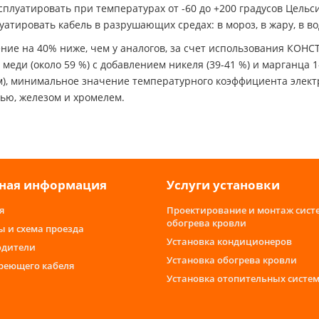
сплуатировать при температурах от -60 до +200 градусов Цельс
атировать кабель в разрушающих средах: в мороз, в жару, в воде
ие на 40% ниже, чем у аналогов, за счет использования КОНСТ
еди (около 59 %) с добавлением никеля (39-41 %) и марганца 1
 м), минимальное значение температурного коэффициента элек
ью, железом и хромелем.
ная информация
Услуги установки
я
Проектирование и монтаж сист
обогрева кровли
ы и схема проезда
Установка кондиционеров
одители
Установка обогрева кровли
греющего кабеля
Установка отопительных систе