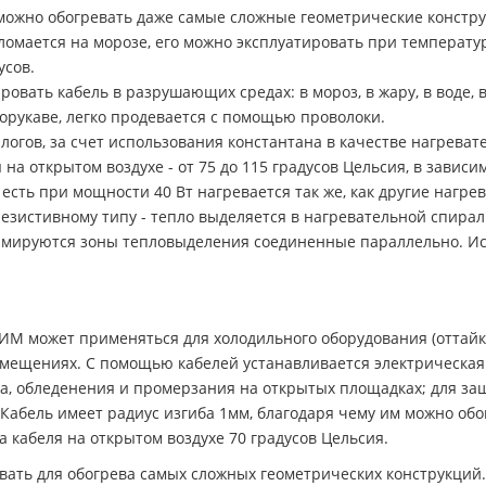
м можно обогревать даже самые сложные геометрические констр
мается на морозе, его можно эксплуатировать при температурах
усов.
овать кабель в разрушающих средах: в мороз, в жару, в воде, в 
орукаве, легко продевается с помощью проволоки.
логов, за счет использования константана в качестве нагреват
на открытом воздухе - от 75 до 115 градусов Цельсия, в завис
есть при мощности 40 Вт нагревается так же, как другие нагре
резистивному типу - тепло выделяется в нагревательной спира
рмируются зоны тепловыделения соединенные параллельно. Ис
 может применяться для холодильного оборудования (оттайка,
мещениях. С помощью кабелей устанавливается электрическая 
га, обледенения и промерзания на открытых площадках; для за
 Кабель имеет радиус изгиба 1мм, благодаря чему им можно об
 кабеля на открытом воздухе 70 градусов Цельсия.
зовать для обогрева самых сложных геометрических конструкци