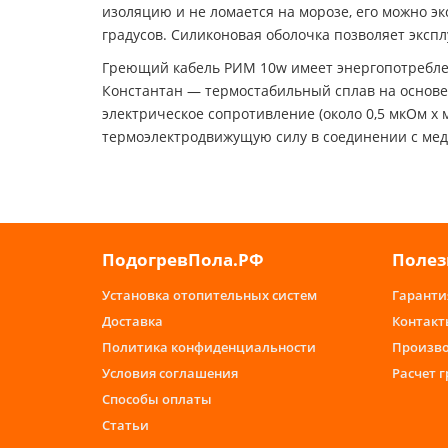
изоляцию и не ломается на морозе, его можно эк
градусов. Силиконовая оболочка позволяет эксплу
Греющий кабель РИМ 10w имеет энергопотреблен
Константан — термостабильный сплав на основе м
электрическое сопротивление (около 0,5 мкОм х
термоэлектродвижущую силу в соединении с мед
ПодогревПола.РФ
Полез
Установка отопительных систем
Гаранти
Доставка
Контакт
Политика конфиденциальности
Произв
Условия соглашения
Расчет 
Способы оплаты
Статьи