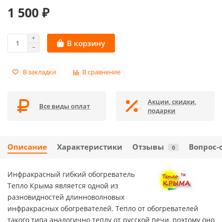
1 500 ₽
В корзину
В закладки
В сравнение
Акции, скидки,
Все виды оплат
подарки
Описание
Характеристики
Отзывы
Вопрос-
0
Инфракрасный гибкий обогреватель
Тепло Крыма является одной из
разновидностей длинноволновых
инфракрасных обогревателей. Тепло от обогревателей
такого типа аналогично теплу от русской печи, поэтому оно