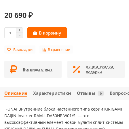
20 690 ₽
В корзину
В закладки
В сравнение
Акции, скидки,
Все виды оплат
подарки
Описание
Характеристики
Отзывы
Вопрос-
0
FUNAI Внутренние блоки настенного типа серии KIRIGAMI
DAIJIN Inverter RAM-I-DA30HP.W01/S — это
высокоэффективный элемент новой мульти сплит-системы
KIRIGAMI DAIJIN от FUNAI. Благодаря современной