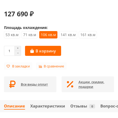
127 690 ₽
Площадь охлаждения:
53 кв.м
71 кв.м
106 кв.м
141 кв.м
161 кв.м
В корзину
В закладки
В сравнение
Акции, скидки,
Все виды оплат
подарки
Описание
Характеристики
Отзывы
Вопрос-
0