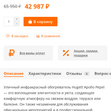
42 987 ₽
65 950 ₽
В корзину
В закладки
В сравнение
Акции, скидки,
Все виды оплат
подарки
Описание
Характеристики
Отзывы
Вопрос-
0
Уличный инфракрасный обогреватель Hugett Apollo Pepel
— это воплощение элегантности и уюта, создающее
комфортную атмосферу на свежем воздухе, террасе или
балконе. Он также незаменим для обслуживания
официальных мероприятий и в профессиональной